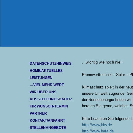
…wichtig wie noch nie !
DATENSCHUTZHINWEIS
HOME/AKTUELLES
Brennwerttechnik – Solar – P
LEISTUNGEN
…VIEL MEHR WERT
Klimaschutz spielt in der heu
WIR ÜBER UNS
unsere Umwelt zugrunde. Gem
AUSSTELLUNGSBÄDER
der Sonnenenergie finden wir 
beraten Sie gerne, welches S
IHR WUNSCH-TERMIN
PARTNER
Bitte beachten Sie folgende L
KONTAKT/ANFAHRT
http://www,kfw.de
STELLENANGEBOTE
http://www.bafa.de