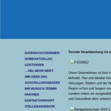
Soziale Verantwortung ist u
DATENSCHUTZHINWEIS
HOME/AKTUELLES
LEISTUNGEN
…VIEL MEHR WERT
Unser Unternehmen ist fest m
WIR ÜBER UNS
befindet. Hier und darüber h
AUSSTELLUNGSBÄDER
Heizungen, Bädern und der Nu
Region schon seit langem sozi
IHR WUNSCH-TERMIN
sondern indem wir ausgewählt
PARTNER
und Gesundheit aktiv unterst
KONTAKT/ANFAHRT
STELLENANGEBOTE