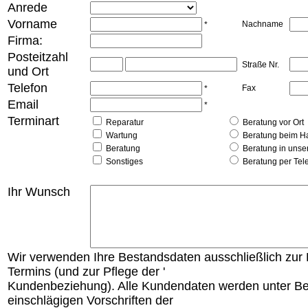
Anrede
Vorname
Nachname
*
Firma:
Posteitzahl
Straße Nr.
und Ort
Telefon
Fax
*
Email
*
Terminart
Reparatur
Beratung vor Ort
Wartung
Beratung beim H
Beratung
Beratung in unse
Sonstiges
Beratung per Tel
Ihr Wunsch
Wir verwenden Ihre Bestandsdaten ausschließlich zur
Termins (und zur Pflege der '
Kundenbeziehung). Alle Kundendaten werden unter B
einschlägigen Vorschriften der