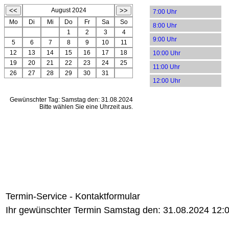
August 2024
7:00 Uhr
Mo
Di
Mi
Do
Fr
Sa
So
8:00 Uhr
1
2
3
4
9:00 Uhr
5
6
7
8
9
10
11
12
13
14
15
16
17
18
10:00 Uhr
19
20
21
22
23
24
25
11:00 Uhr
26
27
28
29
30
31
12:00 Uhr
Gewünschter Tag: Samstag den: 31.08.2024
Bitte wählen Sie eine Uhrzeit aus.
Termin-Service - Kontaktformular
Ihr gewünschter Termin Samstag den: 31.08.2024 12: